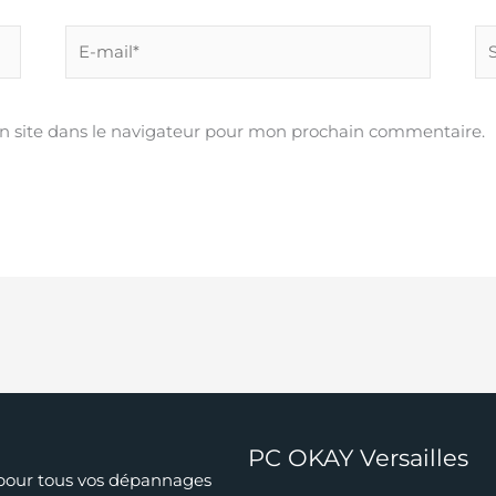
E-
Si
mail*
 site dans le navigateur pour mon prochain commentaire.
PC OKAY Versailles
 pour tous vos dépannages