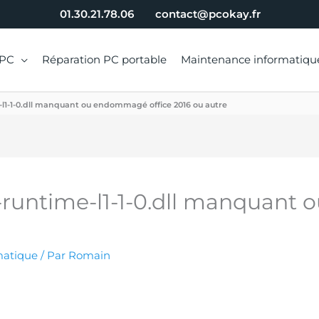
01.30.21.78.06
contact@pcokay.fr
 PC
Réparation PC portable
Maintenance informatiqu
-l1-1-0.dll manquant ou endommagé office 2016 ou autre
t-runtime-l1-1-0.dll manquant
matique
/ Par
Romain