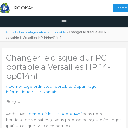
PC OKAY
Contact
Accueil
»
Démontage ordinateur portable
»
Changer le disque dur PC
portable à Versailles HP 14-bp014nf
Changer le disque dur PC
portable à Versailles HP 14-
bp014nf
/
Démontage ordinateur portable
,
Dépannage
informatique
/ Par
Romain
Bonjour,
Après avoir
démonté le HP 14-bp014nf
dans notre
boutique de Versailles je vous propose de rajouter/changer
(par) un disque SSD à ce portable.