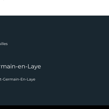
s
illes
rmain-en-Laye
int-Germain-En-Laye