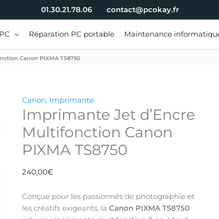
01.30.21.78.06
contact@pcokay.fr
 PC
Réparation PC portable
Maintenance informatiqu
fonction Canon PIXMA TS8750
quantité
Canon
,
Imprimante
Imprimante Jet d’Encre
de
Imprimante
Multifonction Canon
Jet
PIXMA TS8750
d'Encre
Multifonction
Canon
240,00
€
PIXMA
TS8750
Conçue pour les passionnés de photographie et
les créatifs exigeants, la
Canon PIXMA TS8750