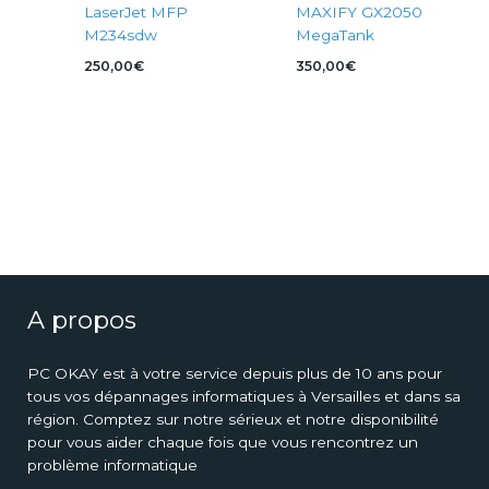
LaserJet MFP
MAXIFY GX2050
M234sdw
MegaTank
250,00
€
350,00
€
A propos
PC OKAY est à votre service depuis plus de 10 ans pour
tous vos dépannages informatiques à Versailles et dans sa
région. Comptez sur notre sérieux et notre disponibilité
pour vous aider chaque fois que vous rencontrez un
problème informatique