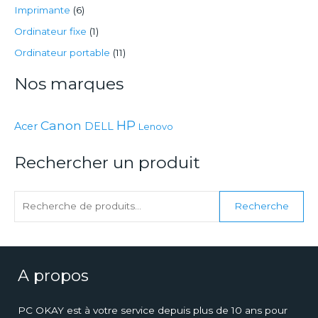
c
Imprimante
(6)
h
Ordinateur fixe
(1)
e
Ordinateur portable
(11)
r
Nos marques
c
h
Canon
HP
e
Acer
DELL
Lenovo
p
Rechercher un produit
o
u
r
Recherche
:
A propos
PC OKAY est à votre service depuis plus de 10 ans pour