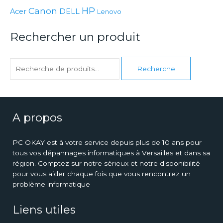
c
Canon
HP
Acer
DELL
Lenovo
h
e
Rechercher un produit
r
c
Recherche
h
e
p
o
A propos
u
r
PC OKAY est à votre service depuis plus de 10 ans pour
tous vos dépannages informatiques à Versailles et dans sa
région. Comptez sur notre sérieux et notre disponibilité
:
pour vous aider chaque fois que vous rencontrez un
problème informatique
Liens utiles